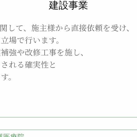
建設事業
に関して、施主様から直接依頼を受け、
う立場で
行います。
震補強や改修工事を施し、
出される確実性と
ます。
護医療院