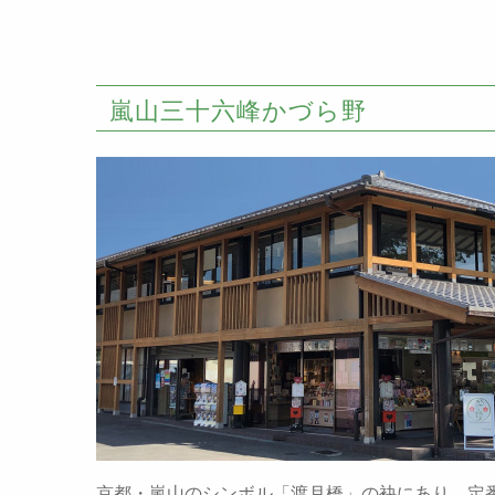
嵐山三十六峰かづら野
京都・嵐山のシンボル「渡月橋」の袂にあり、定